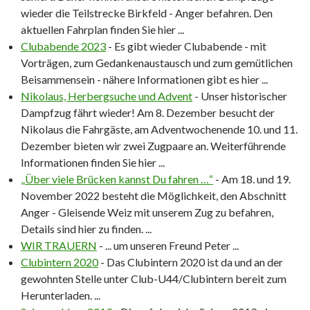
wieder die Teilstrecke Birkfeld - Anger befahren. Den
aktuellen Fahrplan finden Sie hier
...
Clubabende 2023
-
Es gibt wieder Clubabende - mit
Vorträgen, zum Gedankenaustausch und zum gemütlichen
Beisammensein - nähere Informationen gibt es hier
...
Nikolaus, Herbergsuche und Advent
-
Unser historischer
Dampfzug fährt wieder! Am 8. Dezember besucht der
Nikolaus die Fahrgäste, am Adventwochenende 10. und 11.
Dezember bieten wir zwei Zugpaare an. Weiterführende
Informationen finden Sie hier
...
„Über viele Brücken kannst Du fahren …“
-
Am 18. und 19.
November 2022 besteht die Möglichkeit, den Abschnitt
Anger - Gleisende Weiz mit unserem Zug zu befahren,
Details sind hier zu finden.
...
WIR TRAUERN
-
... um unseren Freund Peter
...
Clubintern 2020
-
Das Clubintern 2020 ist da und an der
gewohnten Stelle unter Club-U44/Clubintern bereit zum
Herunterladen.
...