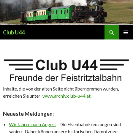
Suchen
Club U44
ZUM
PRIMÄR
INHALT
MENÜ
SPRINGEN
Inhalte, die von der alten Seite nicht übernommen wurden,
erreichen Sie unter:
www.archiv.club-u44.at
.
Neueste Meldungen:
Wir fahren nach Anger!
-
Die Eisenbahnkreuzungen sind
saniert. Daher können unsere historischen Dampfzüge