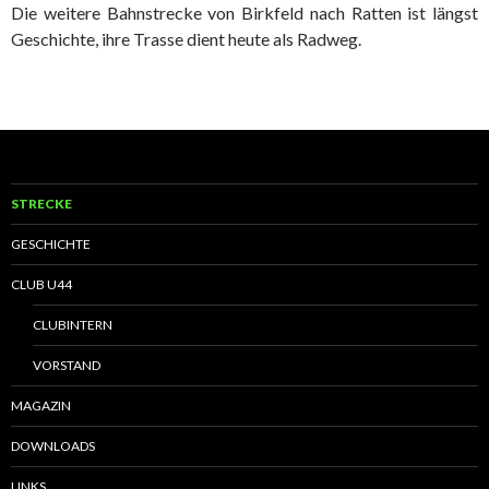
Die weitere Bahnstrecke von Birkfeld nach Ratten ist längst
Geschichte, ihre Trasse dient heute als Radweg.
STRECKE
GESCHICHTE
CLUB U44
CLUBINTERN
VORSTAND
MAGAZIN
DOWNLOADS
LINKS